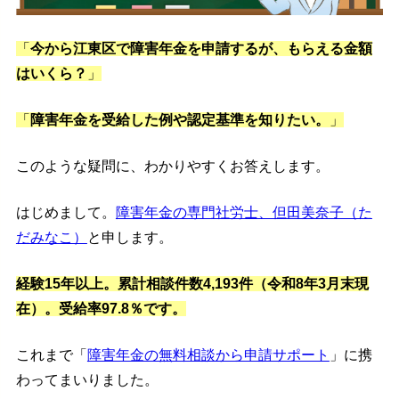
「
今から江東区で障害年金を申請するが、もらえる金額
はいくら？
」
「
障害年金を受給した例や認定基準を知りたい。
」
このような疑問に、わかりやすくお答えします。
はじめまして。
障害年金の専門社労士、但田美奈子（た
だみなこ）
と申します。
経験15年以上。累計相談件数4,193件（令和8年3月末現
在）。受給率97.8％です。
これまで「
障害年金の無料相談から申請サポート
」に携
わってまいりました。