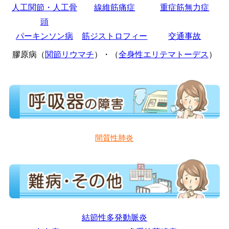
人工関節・人工骨
線維筋痛症
重症筋無力症
頭
パーキンソン病
筋ジストロフィー
交通事故
膠原病（
関節リウマチ
）・（
全身性エリテマトーデス
）
間質性肺炎
結節性多発動脈炎