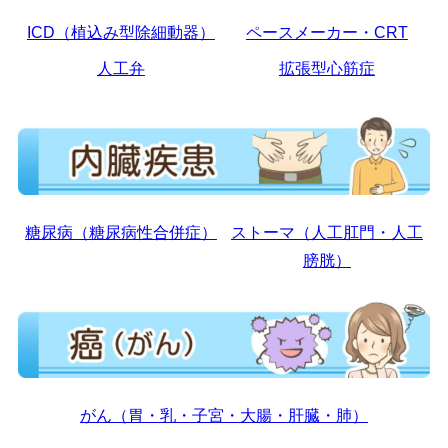
ICD（植込み型除細動器）
ペースメーカー・CRT
人工弁
拡張型心筋症
糖尿病（糖尿病性合併症）
ストーマ（人工肛門・人工
膀胱）
がん（胃・乳・子宮・大腸・肝臓・肺）