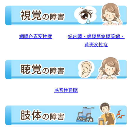
網膜色素変性症
緑内障・網膜脈絡膜萎縮・
黄斑変性症
感音性難聴