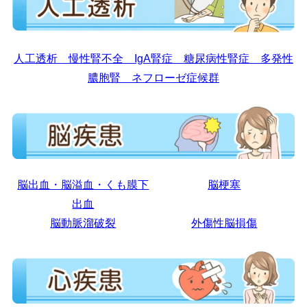
人工透析 慢性腎不全 IgA腎症 糖尿病性腎症 多発性
膿胞腎 ネフローゼ症候群
脳出血・脳溢血・くも膜下
脳梗塞
出血
脳動脈溜破裂
外傷性脳損傷