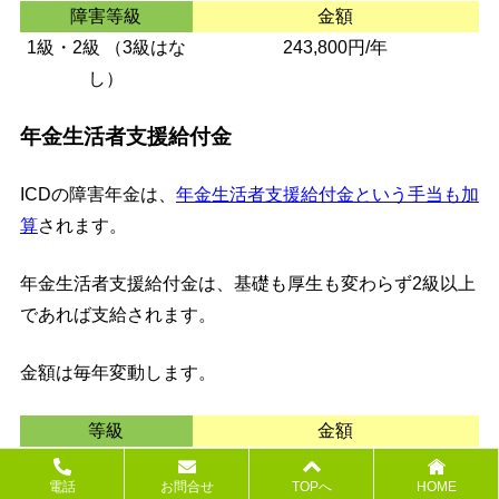
障害等級
金額
1級・2級 （3級はな
243,800円/年
し）
年金生活者支援給付金
ICDの障害年金は、
年金生活者支援給付金という手当も加
算
されます。
年金生活者支援給付金は、基礎も厚生も変わらず2級以上
であれば支給されます。
金額は毎年変動します。
等級
金額
1級
7,025円/月
電話
お問合せ
TOPへ
HOME
2級
5,620円/月