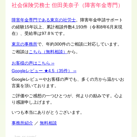
社会保険労務士 但田美奈子（障害年金専門）
障害年金専門である東京の社労士
。障害年金申請サポート
の経験15年以上、累計相談件数4,193件（令和8年6月末現
在）、受給率は97.8％です。
東京の事務所
で、年約300件のご相談に対応しています。
ご相談は
こちら（無料相談）
から。
お客様の声はこちら ››
Googleレビュー ★4.5（35件） ››
Googleレビューやお客様の声でも、多くの方から温かいお
言葉を頂いております。
ご評価やご感想の一つひとつが、何よりの励みです。心よ
り感謝申し上げます。
いつも本当にありがとうございます。
事務所紹介
／
無料相談
km-sr.com/