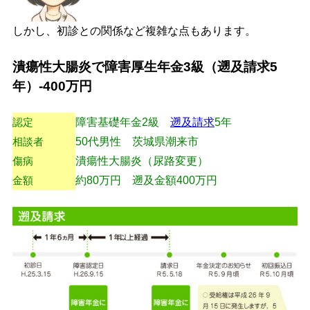
しかし、初診との関係など複雑な点もあります。
潰瘍性大腸炎で障害厚生年金3級（遡及請求5
年）-400万円
認定
障害基礎年金2級
遡及請求
5年
相談者
50代男性 茨城県潮来市
傷病
潰瘍性大腸炎（尿路変更）
金額
約80万円 遡及金額400万円