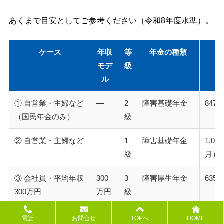
あくまで目安としてご参考ください（令和8年度水準）。
ケース
年収
等
年金の種類
モデ
級
ル
① 自営業・主婦など
―
2
障害基礎年金
847
（国民年金のみ）
級
② 自営業・主婦など
―
1
障害基礎年金
1,05
級
月）
③ 会社員・平均年収
300
3
障害厚生年金
635
300万円
万円
級
④ 会社員・平均年収
300
2
障害基礎年金
約1,4
電話
お問合せ
TOPへ
HOME