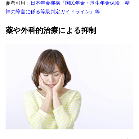
参考引用：
日本年金機構
『国民年金・厚生年金保険 精
神の障害に係る等級判定ガイドライン』等
薬や外科的治療による抑制