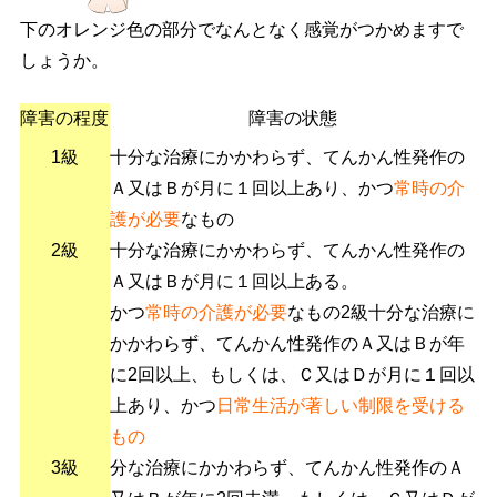
下のオレンジ色の部分でなんとなく感覚がつかめますで
しょうか。
障害の程度
障害の状態
1級
十分な治療にかかわらず、てんかん性発作の
Ａ又はＢが月に１回以上あり、かつ
常時の介
護が必要
なもの
2級
十分な治療にかかわらず、てんかん性発作の
Ａ又はＢが月に１回以上ある。
かつ
常時の介護が必要
なもの2級十分な治療に
かかわらず、てんかん性発作のＡ又はＢが年
に2回以上、もしくは、Ｃ又はＤが月に１回以
上あり、かつ
日常生活が著しい制限を受ける
もの
3級
分な治療にかかわらず、てんかん性発作のＡ