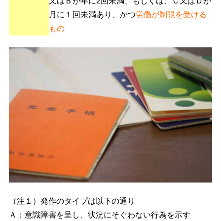
又はＢが年に2回未満、もしくは、Ｃ又はＤが
月に１回未満あり、かつ
労働が制限を受ける
もの
（注１）発作のタイプは以下の通り
Ａ：意識障害を呈し、状況にそぐわない行為を示す