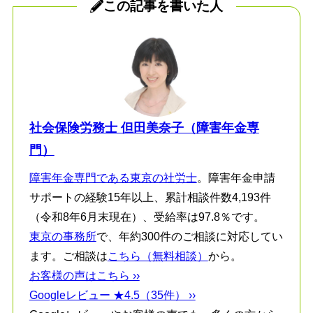
この記事を書いた人
社会保険労務士 但田美奈子（障害年金専
門）
障害年金専門である東京の社労士
。障害年金申請
サポートの経験15年以上、累計相談件数4,193件
（令和8年6月末現在）、受給率は97.8％です。
東京の事務所
で、年約300件のご相談に対応してい
ます。ご相談は
こちら（無料相談）
から。
お客様の声はこちら ››
Googleレビュー ★4.5（35件） ››