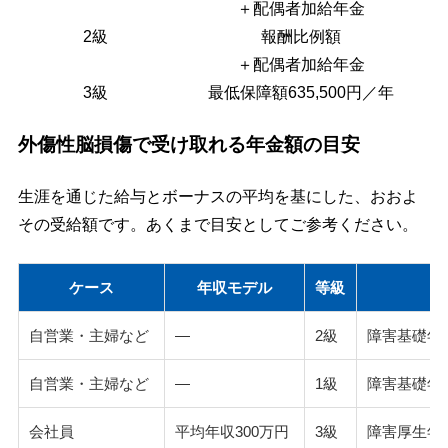
＋配偶者加給年金
2級
報酬比例額
＋配偶者加給年金
3級
最低保障額635,500円／年
外傷性脳損傷で受け取れる年金額の目安
生涯を通じた給与とボーナスの平均を基にした、おおよ
その受給額です。あくまで目安としてご参考ください。
ケース
年収モデル
等級
年
自営業・主婦など
―
2級
障害基礎年
自営業・主婦など
―
1級
障害基礎年
会社員
平均年収300万円
3級
障害厚生年