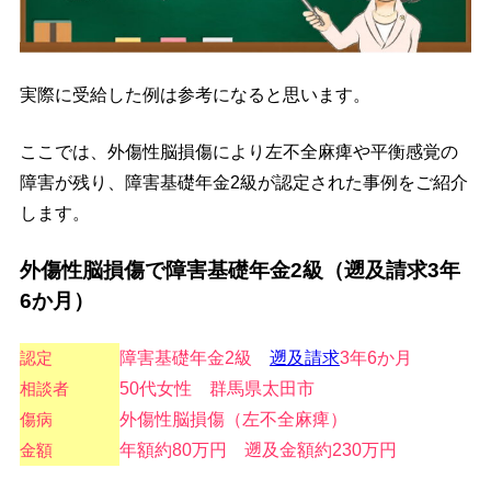
実際に受給した例は参考になると思います。
ここでは、外傷性脳損傷により左不全麻痺や平衡感覚の
障害が残り、障害基礎年金2級が認定された事例をご紹介
します。
外傷性脳損傷で障害基礎年金2級（遡及請求3年
6か月）
認定
障害基礎年金2級
遡及請求
3年6か月
相談者
50代女性 群馬県太田市
傷病
外傷性脳損傷（左不全麻痺）
金額
年額約80万円 遡及金額約230万円