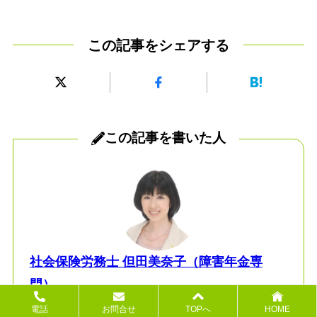
この記事をシェアする
この記事を書いた人
社会保険労務士 但田美奈子（障害年金専
門）
電話
お問合せ
TOPへ
HOME
障害年金専門である東京の社労士
。障害年金申請