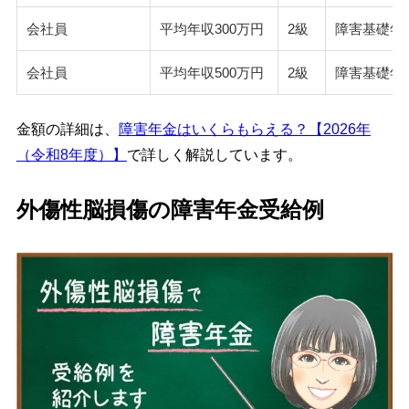
会社員
平均年収300万円
2級
障害基礎年
会社員
平均年収500万円
2級
障害基礎年
金額の詳細は、
障害年金はいくらもらえる？【2026年
（令和8年度）】
で詳しく解説しています。
外傷性脳損傷の障害年金受給例