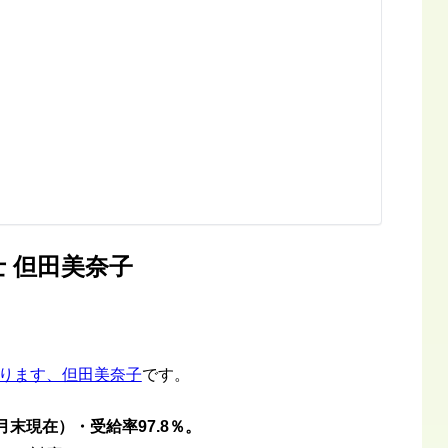
 但田美奈子
ります、但田美奈子
です。
月末現在）・受給率97.8％。