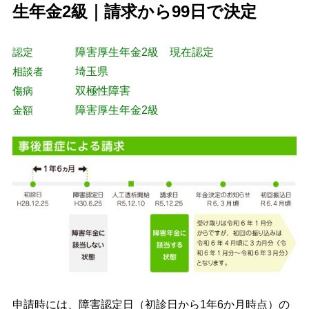
生年金2級｜請求から99日で決定
認定
障害厚生年金2級 現在認定
相談者
埼玉県
傷病
双極性障害
金額
障害厚生年金2級
申請時には、障害認定日（初診日から1年6か月時点）の