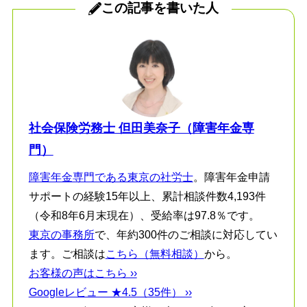
この記事を書いた人
社会保険労務士 但田美奈子（障害年金専
門）
障害年金専門である東京の社労士
。障害年金申請
サポートの経験15年以上、累計相談件数4,193件
（令和8年6月末現在）、受給率は97.8％です。
東京の事務所
で、年約300件のご相談に対応してい
ます。ご相談は
こちら（無料相談）
から。
お客様の声はこちら ››
Googleレビュー ★4.5（35件） ››